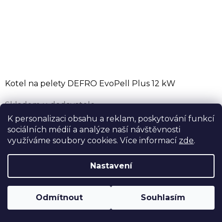
Kotel na pelety DEFRO EvoPell Plus 12 kW
Skladem u dodavatele
od 89 988 Kč bez DPH
K personalizaci obsahu a reklam, poskytování funkcí
sociálních médií a analýze naší návštěvnosti
108 885 Kč
od
využíváme soubory cookies. Více informací
zde
.
Automatický kotel na pelety DEFRO EvoPell Plus 12
kW - evropský bestseller do malých kotelen ve verzi
Nastavení
Plus s násypkou na 135 kg pelet. Odtahový ventilátor,
samočistící hořák a...
Odmítnout
Souhlasím