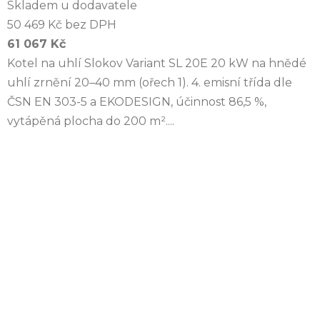
Skladem u dodavatele
50 469 Kč bez DPH
61 067 Kč
Kotel na uhlí Slokov Variant SL 20E 20 kW na hnědé
uhlí zrnění 20–40 mm (ořech 1). 4. emisní třída dle
ČSN EN 303-5 a EKODESIGN, účinnost 86,5 %,
vytápěná plocha do 200 m²....