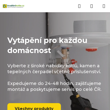
Přejít
Hledat
NÁKUP
na
obsah
KOŠÍK
Vytápění pro každou
domácnost
Vyberte z široké nabídky kotlů, kamen a
tepelných čerpadel včetně příslušenství.
Expedujeme do 24-48 hodin, zajišťujeme
montáž a poskytujeme servis po celé ČR.
Všechny produkty