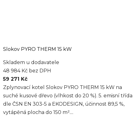
Slokov PYRO THERM 15 kW
Skladem u dodavatele
48 984 Kč bez DPH
59 271 Kč
Zplynovací kotel Slokov PYRO THERM 15 kW na
suché kusové dřevo (vlhkost do 20 %). 5. emisní třída
dle ČSN EN 303-5 a EKODESIGN, účinnost 89,5 %,
vytápěná plocha do 150 m²....