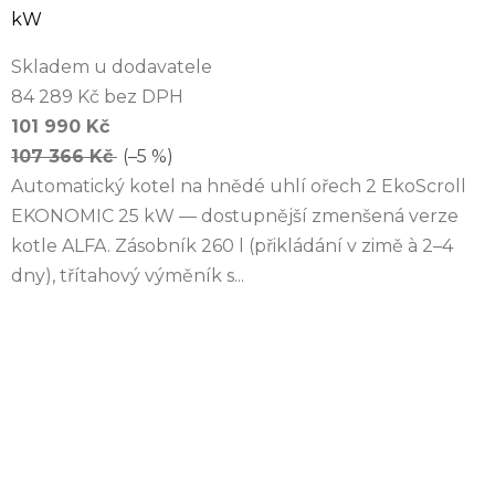
kW
Skladem u dodavatele
84 289 Kč bez DPH
101 990 Kč
107 366 Kč
(–5 %)
Automatický kotel na hnědé uhlí ořech 2 EkoScroll
EKONOMIC 25 kW — dostupnější zmenšená verze
kotle ALFA. Zásobník 260 l (přikládání v zimě à 2–4
dny), třítahový výměník s...