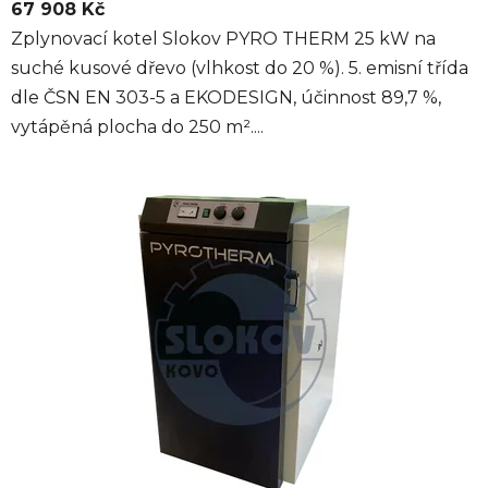
67 908 Kč
Zplynovací kotel Slokov PYRO THERM 25 kW na
suché kusové dřevo (vlhkost do 20 %). 5. emisní třída
dle ČSN EN 303-5 a EKODESIGN, účinnost 89,7 %,
vytápěná plocha do 250 m²....