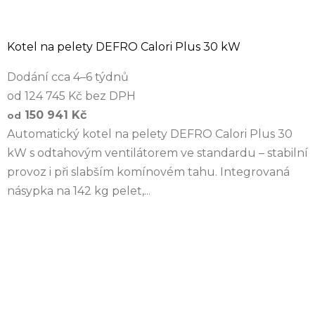
Kotel na pelety DEFRO Calori Plus 30 kW
Dodání cca 4–6 týdnů
od 124 745 Kč bez DPH
150 941 Kč
od
Automatický kotel na pelety DEFRO Calori Plus 30
kW s odtahovým ventilátorem ve standardu – stabilní
provoz i při slabším komínovém tahu. Integrovaná
násypka na 142 kg pelet,...