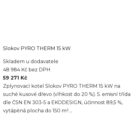
Slokov PYRO THERM 15 kW
Skladem u dodavatele
48 984 Kč bez DPH
59 271 Kč
Zplynovací kotel Slokov PYRO THERM 15 kW na
suché kusové dřevo (vlhkost do 20 %). 5. emisní třída
dle ČSN EN 303-5 a EKODESIGN, účinnost 89,5 %,
vytápěná plocha do 150 m²....