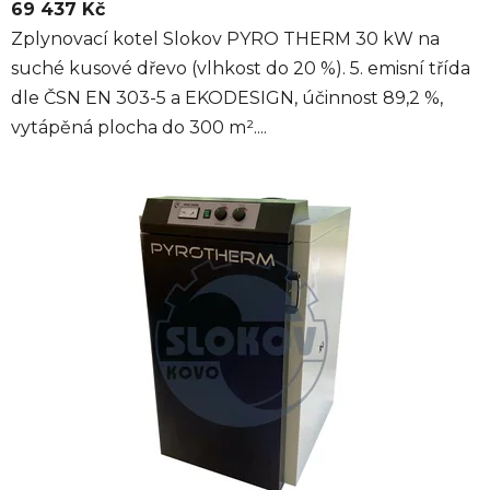
69 437 Kč
Zplynovací kotel Slokov PYRO THERM 30 kW na
suché kusové dřevo (vlhkost do 20 %). 5. emisní třída
dle ČSN EN 303-5 a EKODESIGN, účinnost 89,2 %,
vytápěná plocha do 300 m²....