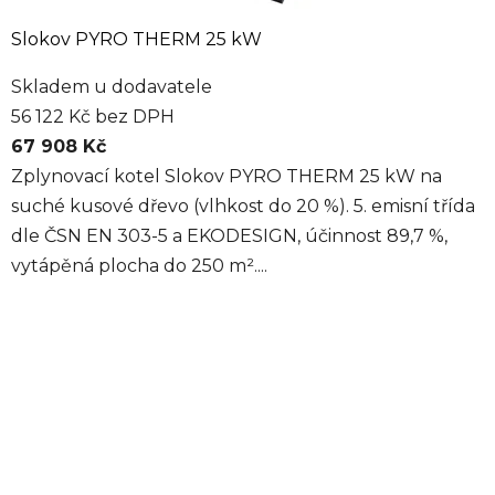
Slokov PYRO THERM 25 kW
Skladem u dodavatele
56 122 Kč bez DPH
67 908 Kč
Zplynovací kotel Slokov PYRO THERM 25 kW na
suché kusové dřevo (vlhkost do 20 %). 5. emisní třída
dle ČSN EN 303-5 a EKODESIGN, účinnost 89,7 %,
vytápěná plocha do 250 m²....