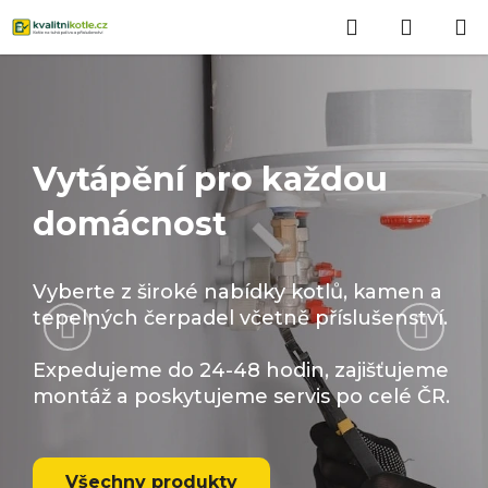
Přejít
Hledat
NÁKUP
na
obsah
KOŠÍK
Vytápění pro každou
domácnost
Vyberte z široké nabídky kotlů, kamen a
Předchozí
Násled
tepelných čerpadel včetně příslušenství.
Expedujeme do 24-48 hodin, zajišťujeme
montáž a poskytujeme servis po celé ČR.
Všechny produkty