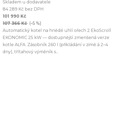
Skladem u dodavatele
84 289 Kč bez DPH
101 990 Kč
107 366 Kč
(–5 %)
Automatický kotel na hnědé uhlí ořech 2 EkoScroll
EKONOMIC 25 kW — dostupnější zmenšená verze
kotle ALFA. Zásobník 260 l (přikládání v zimě à 2–4
dny), třítahový výměník s...