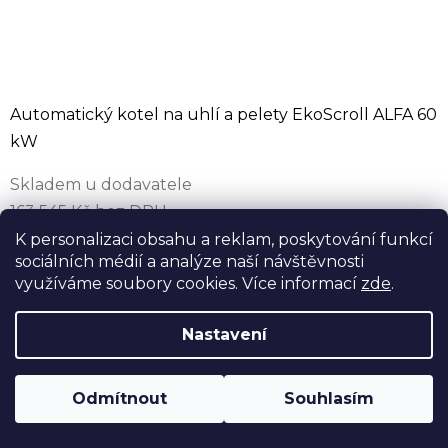
Automatický kotel na uhlí a pelety EkoScroll ALFA 60
kW
Skladem u dodavatele
163 545 Kč bez DPH
197 890 Kč
K personalizaci obsahu a reklam, poskytování funkcí
sociálních médií a analýze naší návštěvnosti
208 311 Kč
(–5 %)
využíváme soubory cookies. Více informací
zde
.
Automatický kotel na hnědé uhlí ořech 2 a dřevní
pelety EkoScroll ALFA 60 kW. Zásobník 505 l,
Nastavení
pětitahový výměník s účinností až 93,1 %, modulace
18–60 kW, Ekodesign, emisní...
Odmítnout
Souhlasím