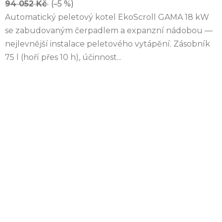
94 052 Kč
(–5 %)
Automatický peletový kotel EkoScroll GAMA 18 kW
se zabudovaným čerpadlem a expanzní nádobou —
nejlevnější instalace peletového vytápění. Zásobník
75 l (hoří přes 10 h), účinnost...