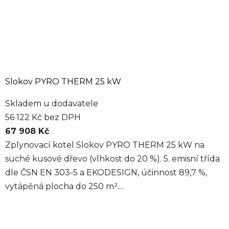
Slokov PYRO THERM 25 kW
Skladem u dodavatele
56 122 Kč bez DPH
67 908 Kč
Zplynovací kotel Slokov PYRO THERM 25 kW na
suché kusové dřevo (vlhkost do 20 %). 5. emisní třída
dle ČSN EN 303-5 a EKODESIGN, účinnost 89,7 %,
vytápěná plocha do 250 m²....