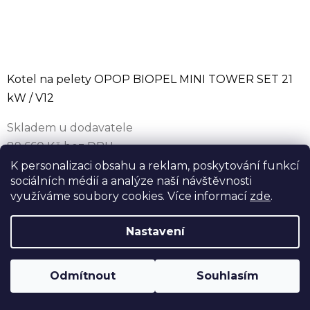
Kotel na pelety OPOP BIOPEL MINI TOWER SET 21
kW / V12
Skladem u dodavatele
89 660 Kč bez DPH
108 489 Kč
K personalizaci obsahu a reklam, poskytování funkcí
sociálních médií a analýze naší návštěvnosti
123 420 Kč
(–12 %)
využíváme soubory cookies. Více informací
zde
.
Automatický kotel na pelety OPOP BIOPEL MINI
TOWER SET 21 kW / V12 se zásobníkem na 60 kg
Nastavení
pelet přímo na kotli — šířka jen 48.2 cm. Nová řídící
jednotka V12 s mobilní aplikací,...
Odmítnout
Souhlasím