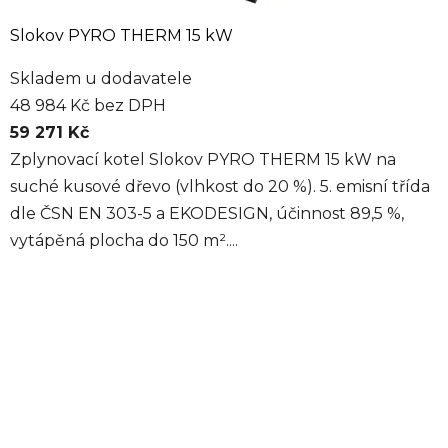
Slokov PYRO THERM 15 kW
Skladem u dodavatele
48 984 Kč bez DPH
59 271 Kč
Zplynovací kotel Slokov PYRO THERM 15 kW na
suché kusové dřevo (vlhkost do 20 %). 5. emisní třída
dle ČSN EN 303-5 a EKODESIGN, účinnost 89,5 %,
vytápěná plocha do 150 m²....