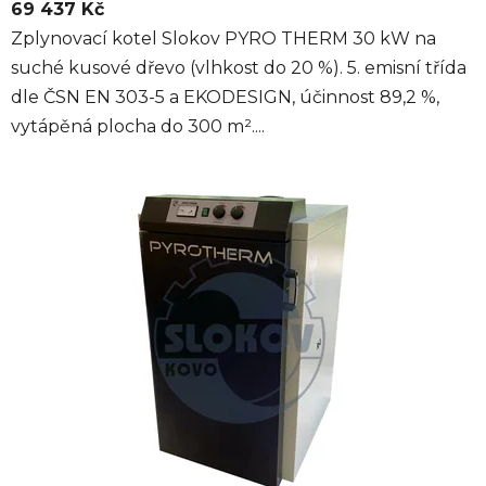
69 437 Kč
Zplynovací kotel Slokov PYRO THERM 30 kW na
suché kusové dřevo (vlhkost do 20 %). 5. emisní třída
dle ČSN EN 303-5 a EKODESIGN, účinnost 89,2 %,
vytápěná plocha do 300 m²....