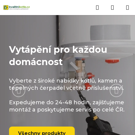
Přejít
Hledat
NÁKUP
na
obsah
KOŠÍK
Vytápění pro každou
domácnost
Vyberte z široké nabídky kotlů, kamen a
Předchozí
Násled
tepelných čerpadel včetně příslušenství.
Expedujeme do 24-48 hodin, zajišťujeme
montáž a poskytujeme servis po celé ČR.
Všechny produkty