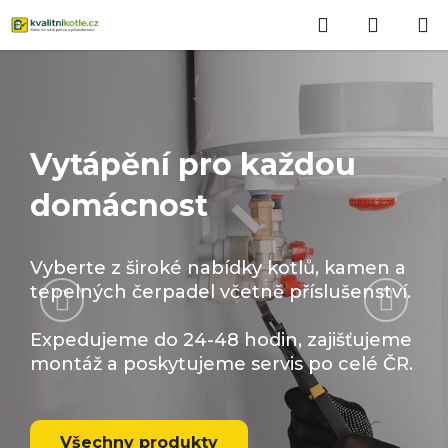
Přejít
Hledat
NÁKUP
na
obsah
KOŠÍK
Vytápění pro každou
domácnost
Vyberte z široké nabídky kotlů, kamen a
Předchozí
Násled
tepelných čerpadel včetně příslušenství.
Expedujeme do 24-48 hodin, zajišťujeme
montáž a poskytujeme servis po celé ČR.
Všechny produkty