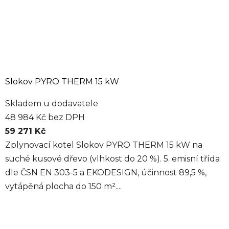
Slokov PYRO THERM 15 kW
Skladem u dodavatele
48 984 Kč bez DPH
59 271 Kč
Zplynovací kotel Slokov PYRO THERM 15 kW na
suché kusové dřevo (vlhkost do 20 %). 5. emisní třída
dle ČSN EN 303-5 a EKODESIGN, účinnost 89,5 %,
vytápěná plocha do 150 m²....