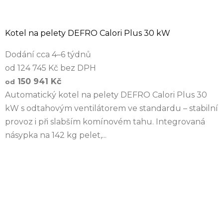
Kotel na pelety DEFRO Calori Plus 30 kW
Dodání cca 4–6 týdnů
od 124 745 Kč bez DPH
150 941 Kč
od
Automatický kotel na pelety DEFRO Calori Plus 30
kW s odtahovým ventilátorem ve standardu – stabilní
provoz i při slabším komínovém tahu. Integrovaná
násypka na 142 kg pelet,...