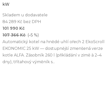
kW
Skladem u dodavatele
84 289 Kč bez DPH
101 990 Kč
107 366 Kč
(–5 %)
Automatický kotel na hnědé uhlí ořech 2 EkoScroll
EKONOMIC 25 kW — dostupnější zmenšená verze
kotle ALFA. Zásobník 260 l (přikládání v zimě à 2–4
dny), třítahový výměník s...