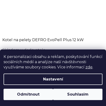
Kotel na pelety DEFRO EvoPell Plus 12 kW
Skladem u dodavatele
od 89 988 Kč bez DPH
K personalizaci obsahu a reklam, poskytování funkcí
sociálních médií a analýze naší návštěvnosti
108 885 Kč
od
využíváme soubory cookies. Více informací
zde
.
Automatický kotel na pelety DEFRO EvoPell Plus 12
kW - evropský bestseller do malých kotelen ve verzi
Nastavení
Plus s násypkou na 135 kg pelet. Odtahový ventilátor,
samočistící hořák a...
Odmítnout
Souhlasím