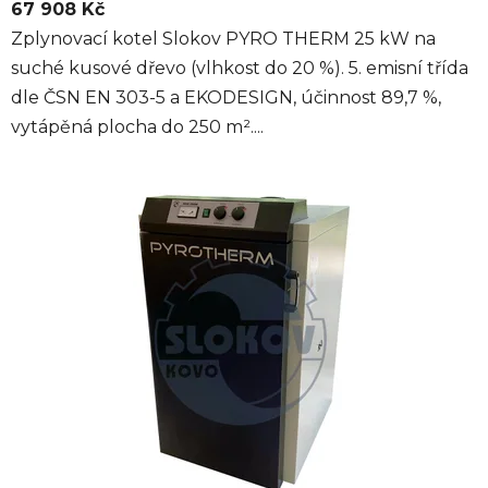
67 908 Kč
Zplynovací kotel Slokov PYRO THERM 25 kW na
suché kusové dřevo (vlhkost do 20 %). 5. emisní třída
dle ČSN EN 303-5 a EKODESIGN, účinnost 89,7 %,
vytápěná plocha do 250 m²....