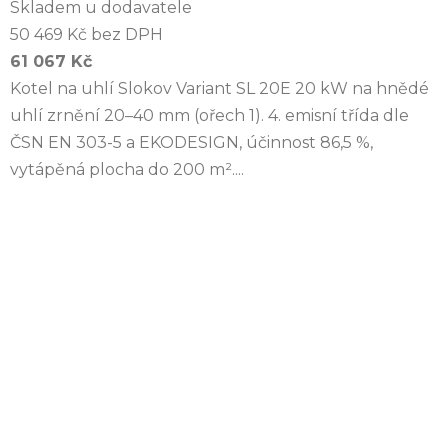
Skladem u dodavatele
50 469 Kč bez DPH
61 067 Kč
Kotel na uhlí Slokov Variant SL 20E 20 kW na hnědé
uhlí zrnění 20–40 mm (ořech 1). 4. emisní třída dle
ČSN EN 303-5 a EKODESIGN, účinnost 86,5 %,
vytápěná plocha do 200 m²....