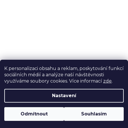
K personalizaci obsahu a reklam, poskytování funkcí
Slokov Variant SL 15 EKO DUO 16 kW
sociálních médií a analýze naší návštěvnosti
využíváme soubory cookies. Více informací
zde
.
Skladem u dodavatele
91 240 Kč bez DPH
Nastavení
110 400 Kč
Automatický ocelový teplovodní kotel Slokov SL 15
Odmítnout
Souhlasím
EKO DUO 16 kW na dřevní pelety A1 i kusové dřevo a
brikety. Patentovaný systém spalování, provoz na