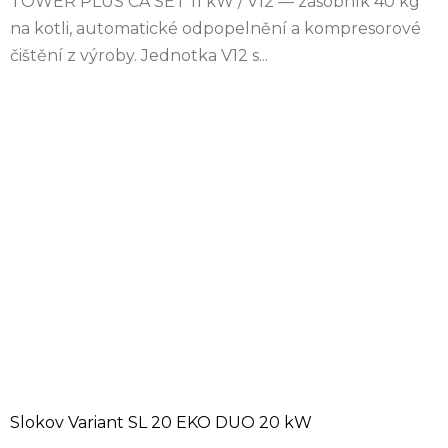
TOWER PLUS CA SET 11 kW / V12 — zásobník 40 kg
na kotli, automatické odpopelnění a kompresorové
čištění z výroby. Jednotka V12 s...
Slokov Variant SL 20 EKO DUO 20 kW