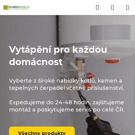
Přejít
Hledat
NÁKUP
na
obsah
KOŠÍK
Vytápění pro každou
domácnost
Vyberte z široké nabídky kotlů, kamen a
tepelných čerpadel včetně příslušenství.
Expedujeme do 24-48 hodin, zajišťujeme
montáž a poskytujeme servis po celé ČR.
Všechny produkty