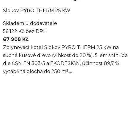
Slokov PYRO THERM 25 kW
Skladem u dodavatele
56 122 Kč bez DPH
67 908 Kč
Zplynovací kotel Slokov PYRO THERM 25 kW na
suché kusové dřevo (vlhkost do 20 %). 5. emisní třída
dle ČSN EN 303-5 a EKODESIGN, účinnost 89,7 %,
vytápěná plocha do 250 m²....