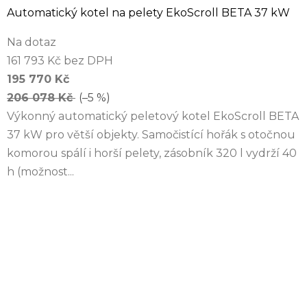
Automatický kotel na pelety EkoScroll BETA 37 kW
Na dotaz
161 793 Kč bez DPH
195 770 Kč
206 078 Kč
(–5 %)
Výkonný automatický peletový kotel EkoScroll BETA
37 kW pro větší objekty. Samočistící hořák s otočnou
komorou spálí i horší pelety, zásobník 320 l vydrží 40
h (možnost...