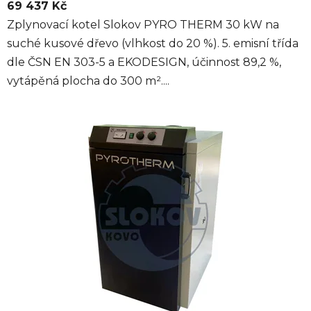
69 437 Kč
Zplynovací kotel Slokov PYRO THERM 30 kW na
suché kusové dřevo (vlhkost do 20 %). 5. emisní třída
dle ČSN EN 303-5 a EKODESIGN, účinnost 89,2 %,
vytápěná plocha do 300 m²....