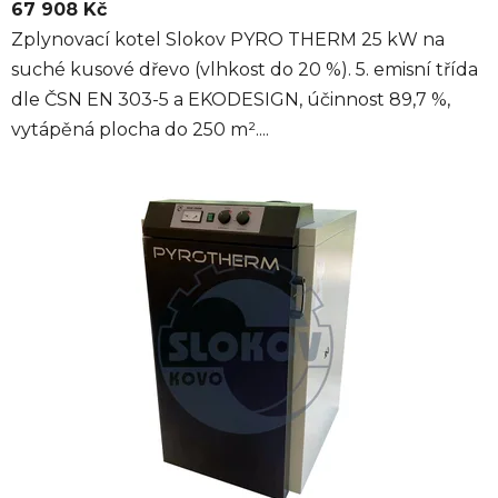
67 908 Kč
Zplynovací kotel Slokov PYRO THERM 25 kW na
suché kusové dřevo (vlhkost do 20 %). 5. emisní třída
dle ČSN EN 303-5 a EKODESIGN, účinnost 89,7 %,
vytápěná plocha do 250 m²....