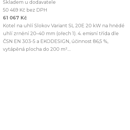
Skladem u dodavatele
50 469 Kč bez DPH
61 067 Kč
Kotel na uhlí Slokov Variant SL 20E 20 kW na hnědé
uhlí zrnění 20–40 mm (ořech 1). 4. emisní třída dle
ČSN EN 303-5 a EKODESIGN, účinnost 86,5 %,
vytápěná plocha do 200 m²....