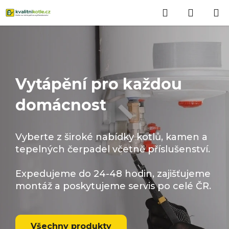
Přejít
Hledat
NÁKUP
na
obsah
KOŠÍK
Vytápění pro každou
domácnost
Vyberte z široké nabídky kotlů, kamen a
tepelných čerpadel včetně příslušenství.
Expedujeme do 24-48 hodin, zajišťujeme
montáž a poskytujeme servis po celé ČR.
Všechny produkty