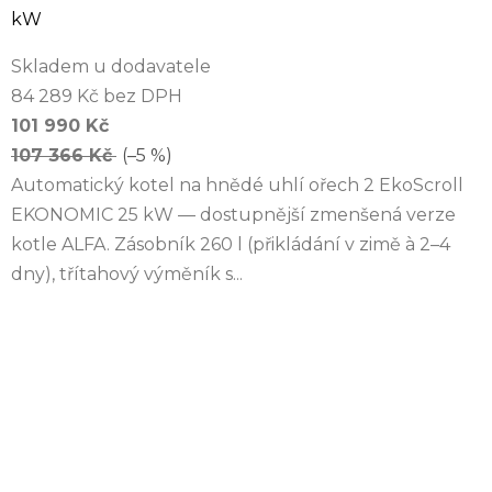
kW
Skladem u dodavatele
84 289 Kč bez DPH
101 990 Kč
107 366 Kč
(–5 %)
Automatický kotel na hnědé uhlí ořech 2 EkoScroll
EKONOMIC 25 kW — dostupnější zmenšená verze
kotle ALFA. Zásobník 260 l (přikládání v zimě à 2–4
dny), třítahový výměník s...