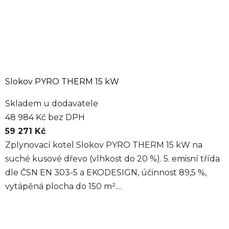
Slokov PYRO THERM 15 kW
Skladem u dodavatele
48 984 Kč bez DPH
59 271 Kč
Zplynovací kotel Slokov PYRO THERM 15 kW na
suché kusové dřevo (vlhkost do 20 %). 5. emisní třída
dle ČSN EN 303-5 a EKODESIGN, účinnost 89,5 %,
vytápěná plocha do 150 m²....