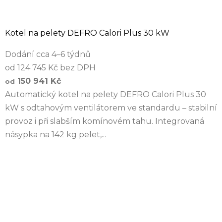
Kotel na pelety DEFRO Calori Plus 30 kW
Dodání cca 4–6 týdnů
od 124 745 Kč bez DPH
150 941 Kč
od
Automatický kotel na pelety DEFRO Calori Plus 30
kW s odtahovým ventilátorem ve standardu – stabilní
provoz i při slabším komínovém tahu. Integrovaná
násypka na 142 kg pelet,...