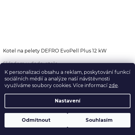
Kotel na pelety DEFRO EvoPell Plus 12 kW
Skladem u dodavatele
od 89 988 Kč bez DPH
K personalizaci obsahu a reklam, poskytování funkcí
sociálních médií a analýze naší návštěvnosti
108 885 Kč
od
využíváme soubory cookies. Více informací
zde
.
Automatický kotel na pelety DEFRO EvoPell Plus 12
kW - evropský bestseller do malých kotelen ve verzi
Nastavení
Plus s násypkou na 135 kg pelet. Odtahový ventilátor,
samočistící hořák a...
Odmítnout
Souhlasím