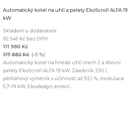
Automatický kotel na uhlí a pelety EkoScroll ALFA 19
kW
Skladem u dodavatele
92 545 Kč bez DPH
111 980 Kč
117 882 Kč
(–5 %)
Automatický kotel na hnědé uhlí ořech 2 a dřevní
pelety EkoScroll ALFA 19 kW. Zásobník 330 l,
pětitahový výměník s účinností až 93,1 %, modulace
5,7–19 kW, Ekodesign, emisní...