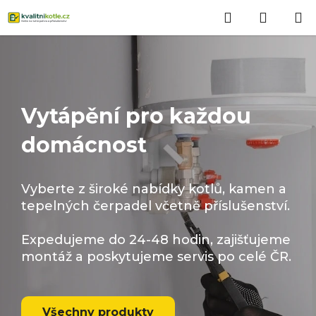
Přejít
Hledat
NÁKUP
na
obsah
KOŠÍK
Vytápění pro každou
domácnost
Vyberte z široké nabídky kotlů, kamen a
tepelných čerpadel včetně příslušenství.
Expedujeme do 24-48 hodin, zajišťujeme
montáž a poskytujeme servis po celé ČR.
Všechny produkty