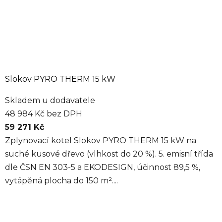
Slokov PYRO THERM 15 kW
Skladem u dodavatele
48 984 Kč bez DPH
59 271 Kč
Zplynovací kotel Slokov PYRO THERM 15 kW na
suché kusové dřevo (vlhkost do 20 %). 5. emisní třída
dle ČSN EN 303-5 a EKODESIGN, účinnost 89,5 %,
vytápěná plocha do 150 m²....