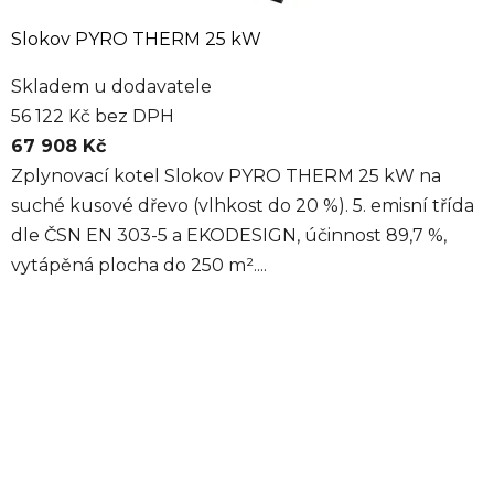
Slokov PYRO THERM 25 kW
Skladem u dodavatele
56 122 Kč bez DPH
67 908 Kč
Zplynovací kotel Slokov PYRO THERM 25 kW na
suché kusové dřevo (vlhkost do 20 %). 5. emisní třída
dle ČSN EN 303-5 a EKODESIGN, účinnost 89,7 %,
vytápěná plocha do 250 m²....