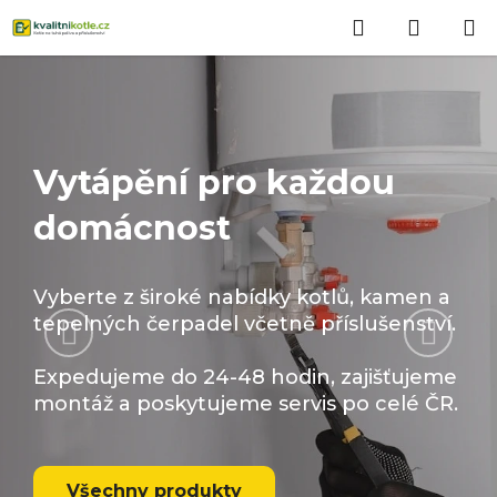
Přejít
Hledat
NÁKUP
na
obsah
KOŠÍK
Vytápění pro každou
domácnost
Vyberte z široké nabídky kotlů, kamen a
Předchozí
Násled
tepelných čerpadel včetně příslušenství.
Expedujeme do 24-48 hodin, zajišťujeme
montáž a poskytujeme servis po celé ČR.
Všechny produkty