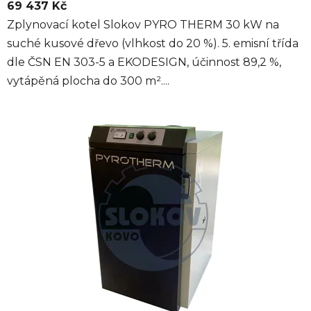
69 437 Kč
Zplynovací kotel Slokov PYRO THERM 30 kW na
suché kusové dřevo (vlhkost do 20 %). 5. emisní třída
dle ČSN EN 303-5 a EKODESIGN, účinnost 89,2 %,
vytápěná plocha do 300 m²....