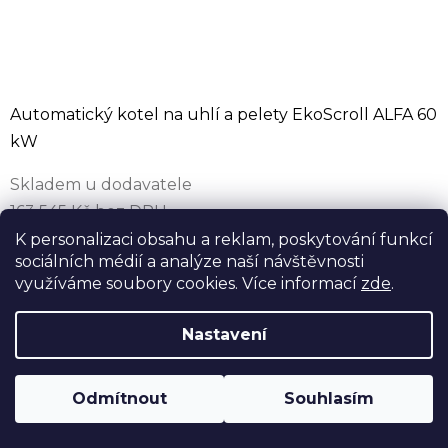
Automatický kotel na uhlí a pelety EkoScroll ALFA 60
kW
Skladem u dodavatele
163 545 Kč bez DPH
197 890 Kč
K personalizaci obsahu a reklam, poskytování funkcí
sociálních médií a analýze naší návštěvnosti
208 311 Kč
(–5 %)
využíváme soubory cookies. Více informací
zde
.
Automatický kotel na hnědé uhlí ořech 2 a dřevní
pelety EkoScroll ALFA 60 kW. Zásobník 505 l,
Nastavení
pětitahový výměník s účinností až 93,1 %, modulace
18–60 kW, Ekodesign, emisní...
Odmítnout
Souhlasím