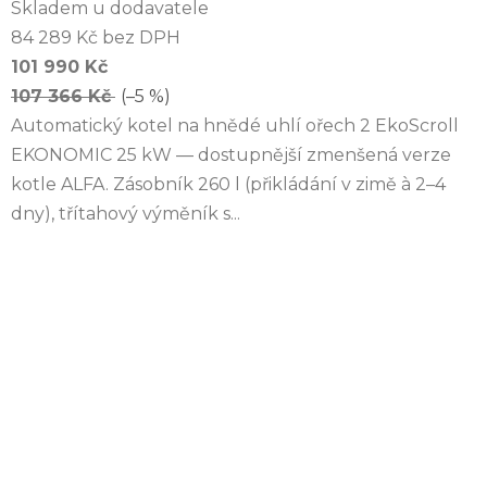
Skladem u dodavatele
84 289 Kč bez DPH
101 990 Kč
107 366 Kč
(–5 %)
Automatický kotel na hnědé uhlí ořech 2 EkoScroll
EKONOMIC 25 kW — dostupnější zmenšená verze
kotle ALFA. Zásobník 260 l (přikládání v zimě à 2–4
dny), třítahový výměník s...