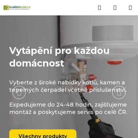
Přejít
Hledat
NÁKUP
na
obsah
KOŠÍK
Vytápění pro každou
domácnost
Vyberte z široké nabídky kotlů, kamen a
Předchozí
Násled
tepelných čerpadel včetně příslušenství.
Expedujeme do 24-48 hodin, zajišťujeme
montáž a poskytujeme servis po celé ČR.
Všechny produkty