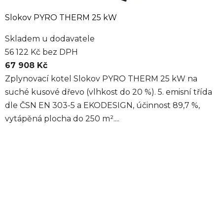
Slokov PYRO THERM 25 kW
Skladem u dodavatele
56 122 Kč bez DPH
67 908 Kč
Zplynovací kotel Slokov PYRO THERM 25 kW na
suché kusové dřevo (vlhkost do 20 %). 5. emisní třída
dle ČSN EN 303-5 a EKODESIGN, účinnost 89,7 %,
vytápěná plocha do 250 m²....