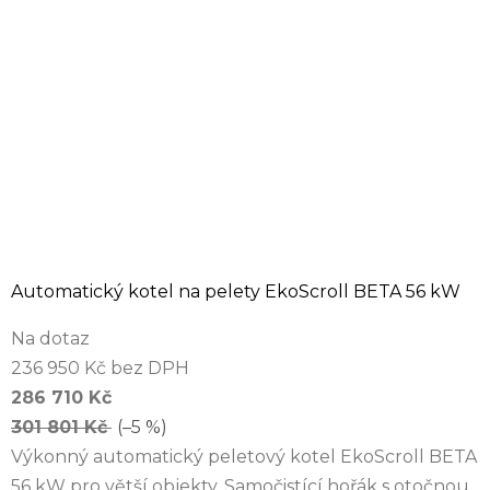
Automatický kotel na pelety EkoScroll BETA 56 kW
Na dotaz
236 950 Kč bez DPH
286 710 Kč
301 801 Kč
(–5 %)
Výkonný automatický peletový kotel EkoScroll BETA
56 kW pro větší objekty. Samočistící hořák s otočnou