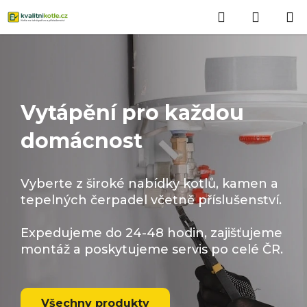
Přejít
Hledat
NÁKUP
na
obsah
KOŠÍK
Vytápění pro každou
domácnost
Vyberte z široké nabídky kotlů, kamen a
tepelných čerpadel včetně příslušenství.
Expedujeme do 24-48 hodin, zajišťujeme
montáž a poskytujeme servis po celé ČR.
Všechny produkty