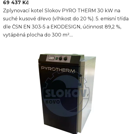
69 437 Kč
Zplynovací kotel Slokov PYRO THERM 30 kW na
suché kusové dřevo (vlhkost do 20 %). 5. emisní třída
dle ČSN EN 303-5 a EKODESIGN, účinnost 89,2 %,
vytápěná plocha do 300 m²....