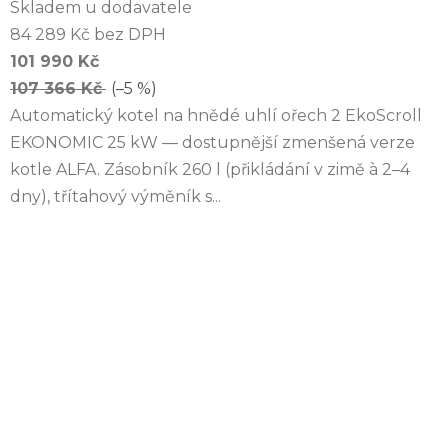
Skladem u dodavatele
84 289 Kč bez DPH
101 990 Kč
107 366 Kč
(–5 %)
Automatický kotel na hnědé uhlí ořech 2 EkoScroll
EKONOMIC 25 kW — dostupnější zmenšená verze
kotle ALFA. Zásobník 260 l (přikládání v zimě à 2–4
dny), třítahový výměník s...