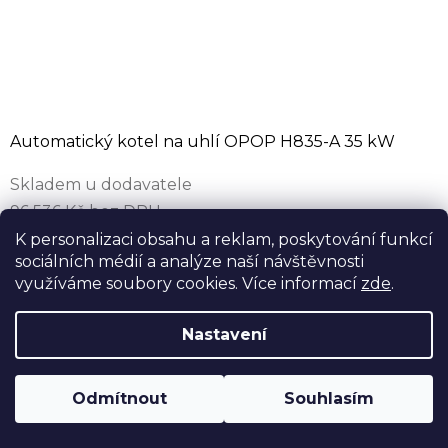
Automatický kotel na uhlí OPOP H835-A 35 kW
Skladem u dodavatele
96 536 Kč bez DPH
116 808 Kč
K personalizaci obsahu a reklam, poskytování funkcí
sociálních médií a analýze naší návštěvnosti
Automatický kotel OPOP na hnědé uhlí ořech 2,
využíváme soubory cookies. Více informací
zde
.
rozsah výkonu 10–35 kW, účinnost až 93,6 %.
Zásobník 360 l na několik dní provozu, modulace
Nastavení
30–100 %, ekvitermní řídicí jednotka,...
Odmítnout
Souhlasím