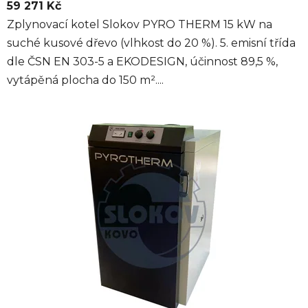
59 271 Kč
Zplynovací kotel Slokov PYRO THERM 15 kW na
suché kusové dřevo (vlhkost do 20 %). 5. emisní třída
dle ČSN EN 303-5 a EKODESIGN, účinnost 89,5 %,
vytápěná plocha do 150 m²....