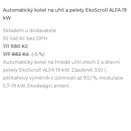
Automatický kotel na uhlí a pelety EkoScroll ALFA 19
kW
Skladem u dodavatele
92 545 Kč bez DPH
111 980 Kč
117 882 Kč
(–5 %)
Automatický kotel na hnědé uhlí ořech 2 a dřevní
pelety EkoScroll ALFA 19 kW. Zásobník 330 l,
pětitahový výměník s účinností až 93,1 %, modulace
5,7–19 kW, Ekodesign, emisní...