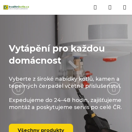
Přejít
Hledat
NÁKUP
na
obsah
KOŠÍK
Vytápění pro každou
domácnost
Vyberte z široké nabídky kotlů, kamen a
Předchozí
Násled
tepelných čerpadel včetně příslušenství.
Expedujeme do 24-48 hodin, zajišťujeme
montáž a poskytujeme servis po celé ČR.
Všechny produkty