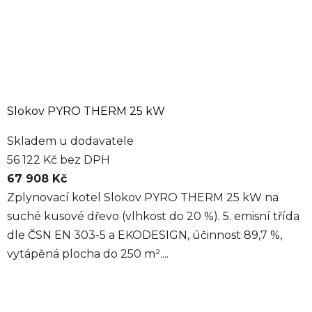
Slokov PYRO THERM 25 kW
Skladem u dodavatele
56 122 Kč bez DPH
67 908 Kč
Zplynovací kotel Slokov PYRO THERM 25 kW na
suché kusové dřevo (vlhkost do 20 %). 5. emisní třída
dle ČSN EN 303-5 a EKODESIGN, účinnost 89,7 %,
vytápěná plocha do 250 m²....