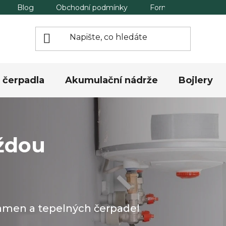
Blog
Obchodní podmínky
Formulář pro odstou
 čerpadla
Akumulační nádrže
Bojlery
ždou
kamen a tepelných čerpadel