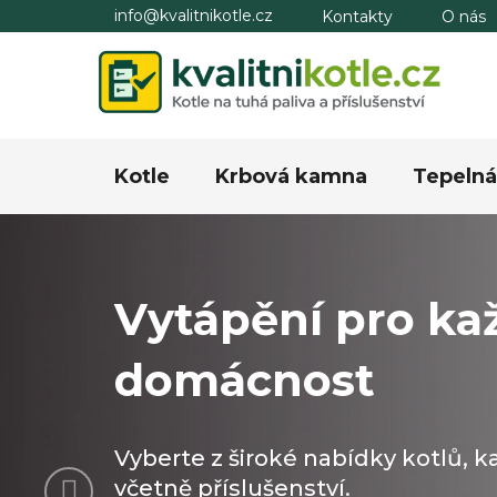
Přejít
info@kvalitnikotle.cz
Kontakty
O nás
na
obsah
Kotle
Krbová kamna
Tepelná
Vytápění pro ka
domácnost
Vyberte z široké nabídky kotlů, 
Předchozí
včetně příslušenství.