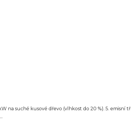
 na suché kusové dřevo (vlhkost do 20 %). 5. emisní t
..